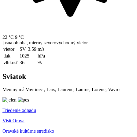
22 °C
9 °C
jasná obloha, mierny severovýchodný vietor
vietor
SV, 3.59
m/s
tlak
1025
hPa
vlhkosť
36
%
Sviatok
Meniny má
Vavrinec
, Lars, Laurenc, Laurus, Lorenc, Vavro
Triedenie odpadu
Visit Orava
Oravské kultúrne stredisko