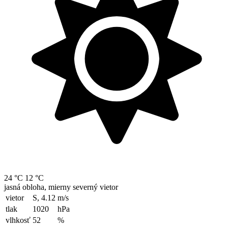
24 °C
12 °C
jasná obloha, mierny severný vietor
vietor
S, 4.12
m/s
tlak
1020
hPa
vlhkosť
52
%