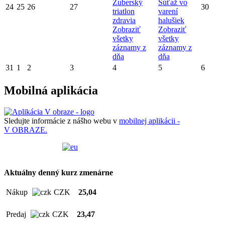
Zuberský
Súťaž vo
24
25
26
27
30
triatlon
varení
zdravia
halušiek
Zobraziť
Zobraziť
všetky
všetky
záznamy z
záznamy z
dňa
dňa
31
1
2
3
4
5
6
Mobilná aplikácia
Sledujte informácie z nášho webu v
mobilnej aplikácii -
V OBRAZE.
Aktuálny denný kurz zmenárne
Nákup
CZK
25,04
Predaj
CZK
23,47