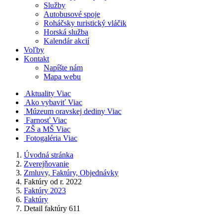
Služby
Autobusové spoje
Roháčsky turistický vláčik
Horská služba
Kalendár akcií
Voľby
Kontakt
Napíšte nám
Mapa webu
Aktuality
Viac
Ako vybaviť
Viac
Múzeum oravskej dediny
Viac
Farnosť
Viac
ZŠ a MŠ
Viac
Fotogaléria
Viac
Úvodná stránka
Zverejňovanie
Zmluvy, Faktúry, Objednávky
Faktúry od r. 2022
Faktúry 2023
Faktúry
Detail faktúry 611