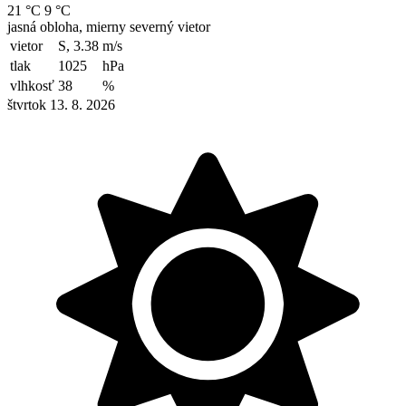
21 °C
9 °C
jasná obloha, mierny severný vietor
vietor
S, 3.38
m/s
tlak
1025
hPa
vlhkosť
38
%
štvrtok 13. 8. 2026