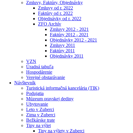
Zmluvy, Faktúry, Objednávky
Zmluvy od r. 2022
Faktúry od r. 2022
Objednávky od r. 2022
ZFO Archív
Zmluvy 2012 - 2021
Faktúry 2012 - 2021
Objednávky 2012 - 2021
Zmluvy 2011
Faktúry 2011
Objednávky 2011
VZN
Úradná tabuľa
Hospodárenie
Verejné obstarávanie
Návštevník
Turistická informačná kancelária (TIK)
Podujatia
Múzeum oravskej dediny
Ubytovanie
Leto v Zuberci
Zima v Zuberci
Bežkárske trate
Tipy na výlet
Tipy na výlety v Zuberci