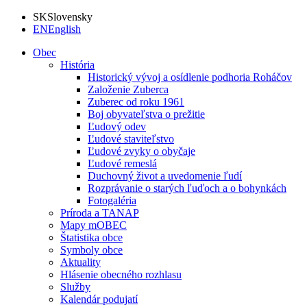
SK
Slovensky
EN
English
Obec
História
Historický vývoj a osídlenie podhoria Roháčov
Založenie Zuberca
Zuberec od roku 1961
Boj obyvateľstva o prežitie
Ľudový odev
Ľudové staviteľstvo
Ľudové zvyky o obyčaje
Ľudové remeslá
Duchovný život a uvedomenie ľudí
Rozprávanie o starých ľuďoch a o bohynkách
Fotogaléria
Príroda a TANAP
Mapy mOBEC
Štatistika obce
Symboly obce
Aktuality
Hlásenie obecného rozhlasu
Služby
Kalendár podujatí