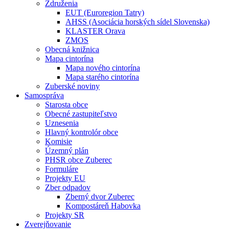
Združenia
EUT (Euroregion Tatry)
AHSS (Asociácia horských sídel Slovenska)
KLASTER Orava
ZMOS
Obecná knižnica
Mapa cintorína
Mapa nového cintorína
Mapa starého cintorína
Zuberské noviny
Samospráva
Starosta obce
Obecné zastupiteľstvo
Uznesenia
Hlavný kontrolór obce
Komisie
Územný plán
PHSR obce Zuberec
Formuláre
Projekty EU
Zber odpadov
Zberný dvor Zuberec
Kompostáreň Habovka
Projekty SR
Zverejňovanie