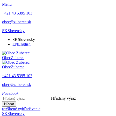
Menu
+421 43 5395 103
obec@zuberec.sk
SK
Slovensky
SK
Slovensky
EN
English
Obec
Zuberec
Obec
Zuberec
+421 43 5395 103
obec@zuberec.sk
Facebook
Hľadaný výraz
Hľadať
rozšírené vyhľadávanie
SK
Slovensky