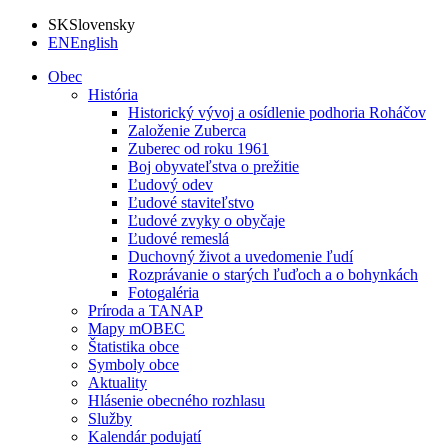
SK
Slovensky
EN
English
Obec
História
Historický vývoj a osídlenie podhoria Roháčov
Založenie Zuberca
Zuberec od roku 1961
Boj obyvateľstva o prežitie
Ľudový odev
Ľudové staviteľstvo
Ľudové zvyky o obyčaje
Ľudové remeslá
Duchovný život a uvedomenie ľudí
Rozprávanie o starých ľuďoch a o bohynkách
Fotogaléria
Príroda a TANAP
Mapy mOBEC
Štatistika obce
Symboly obce
Aktuality
Hlásenie obecného rozhlasu
Služby
Kalendár podujatí