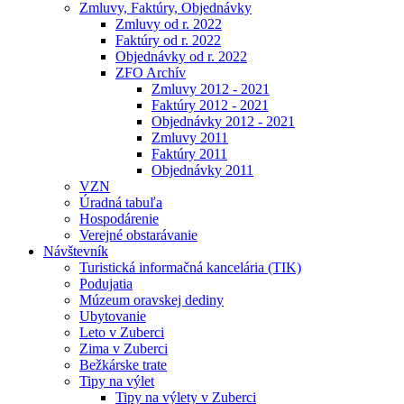
Zmluvy, Faktúry, Objednávky
Zmluvy od r. 2022
Faktúry od r. 2022
Objednávky od r. 2022
ZFO Archív
Zmluvy 2012 - 2021
Faktúry 2012 - 2021
Objednávky 2012 - 2021
Zmluvy 2011
Faktúry 2011
Objednávky 2011
VZN
Úradná tabuľa
Hospodárenie
Verejné obstarávanie
Návštevník
Turistická informačná kancelária (TIK)
Podujatia
Múzeum oravskej dediny
Ubytovanie
Leto v Zuberci
Zima v Zuberci
Bežkárske trate
Tipy na výlet
Tipy na výlety v Zuberci