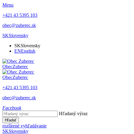
Menu
+421 43 5395 103
obec@zuberec.sk
SK
Slovensky
SK
Slovensky
EN
English
Obec
Zuberec
Obec
Zuberec
+421 43 5395 103
obec@zuberec.sk
Facebook
Hľadaný výraz
Hľadať
rozšírené vyhľadávanie
SK
Slovensky