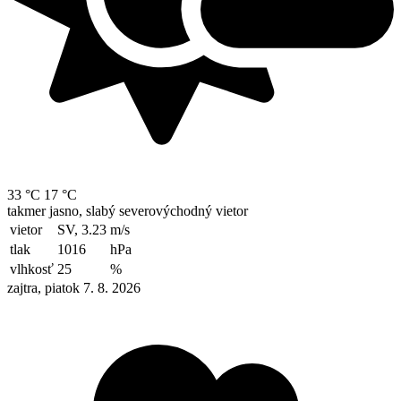
33 °C
17 °C
takmer jasno, slabý severovýchodný vietor
vietor
SV, 3.23
m/s
tlak
1016
hPa
vlhkosť
25
%
zajtra, piatok 7. 8. 2026