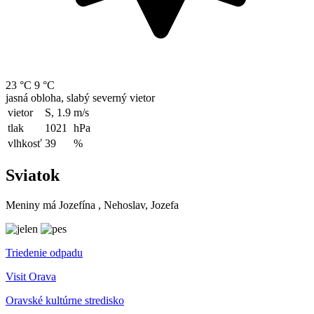
23 °C
9 °C
jasná obloha, slabý severný vietor
vietor
S, 1.9
m/s
tlak
1021
hPa
vlhkosť
39
%
Sviatok
Meniny má
Jozefína
, Nehoslav, Jozefa
Triedenie odpadu
Visit Orava
Oravské kultúrne stredisko