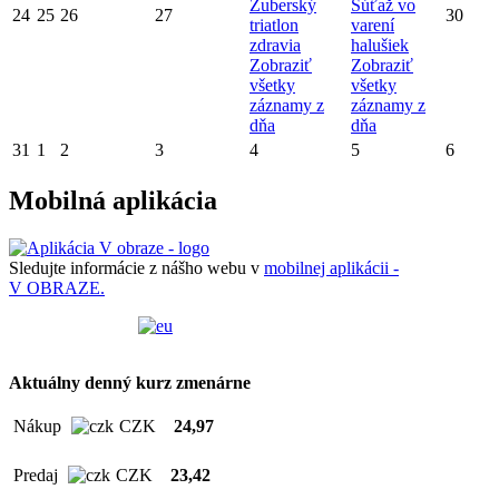
Zuberský
Súťaž vo
24
25
26
27
30
triatlon
varení
zdravia
halušiek
Zobraziť
Zobraziť
všetky
všetky
záznamy z
záznamy z
dňa
dňa
31
1
2
3
4
5
6
Mobilná aplikácia
Sledujte informácie z nášho webu v
mobilnej aplikácii -
V OBRAZE.
Aktuálny denný kurz zmenárne
Nákup
CZK
24,97
Predaj
CZK
23,42