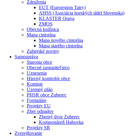
Združenia
EUT (Euroregion Tatry)
AHSS (Asociácia horských sídel Slovenska)
KLASTER Orava
ZMOS
Obecná knižnica
Mapa cintorína
Mapa nového cintorína
Mapa starého cintorína
Zuberské noviny
Samospráva
Starosta obce
Obecné zastupiteľstvo
Uznesenia
Hlavný kontrolór obce
Komisie
Územný plán
PHSR obce Zuberec
Formuláre
Projekty EU
Zber odpadov
Zberný dvor Zuberec
Kompostáreň Habovka
Projekty SR
Zverejňovanie