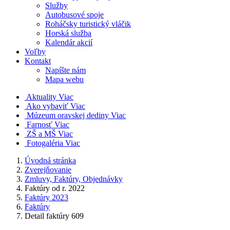
Služby
Autobusové spoje
Roháčsky turistický vláčik
Horská služba
Kalendár akcií
Voľby
Kontakt
Napíšte nám
Mapa webu
Aktuality
Viac
Ako vybaviť
Viac
Múzeum oravskej dediny
Viac
Farnosť
Viac
ZŠ a MŠ
Viac
Fotogaléria
Viac
Úvodná stránka
Zverejňovanie
Zmluvy, Faktúry, Objednávky
Faktúry od r. 2022
Faktúry 2023
Faktúry
Detail faktúry 609