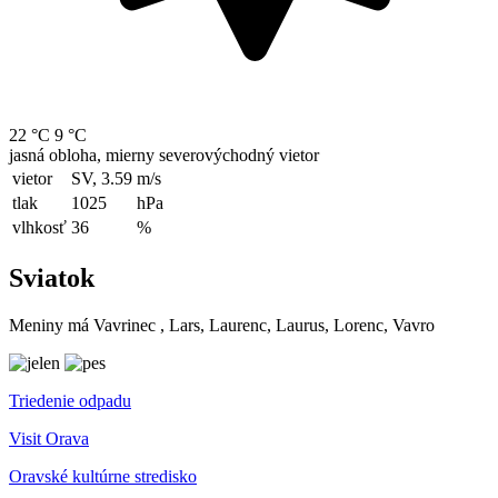
22 °C
9 °C
jasná obloha, mierny severovýchodný vietor
vietor
SV, 3.59
m/s
tlak
1025
hPa
vlhkosť
36
%
Sviatok
Meniny má
Vavrinec
, Lars, Laurenc, Laurus, Lorenc, Vavro
Triedenie odpadu
Visit Orava
Oravské kultúrne stredisko