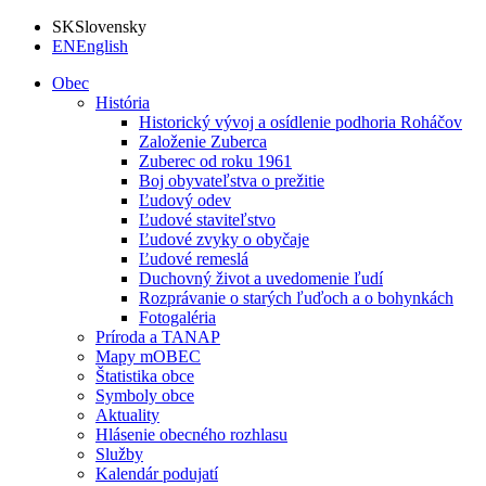
SK
Slovensky
EN
English
Obec
História
Historický vývoj a osídlenie podhoria Roháčov
Založenie Zuberca
Zuberec od roku 1961
Boj obyvateľstva o prežitie
Ľudový odev
Ľudové staviteľstvo
Ľudové zvyky o obyčaje
Ľudové remeslá
Duchovný život a uvedomenie ľudí
Rozprávanie o starých ľuďoch a o bohynkách
Fotogaléria
Príroda a TANAP
Mapy mOBEC
Štatistika obce
Symboly obce
Aktuality
Hlásenie obecného rozhlasu
Služby
Kalendár podujatí