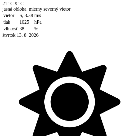
21 °C
9 °C
jasná obloha, mierny severný vietor
vietor
S, 3.38
m/s
tlak
1025
hPa
vlhkosť
38
%
štvrtok 13. 8. 2026