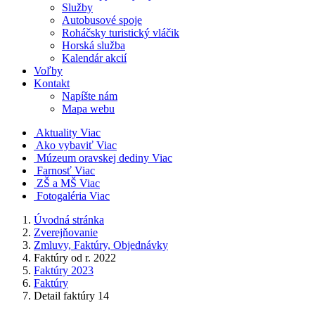
Služby
Autobusové spoje
Roháčsky turistický vláčik
Horská služba
Kalendár akcií
Voľby
Kontakt
Napíšte nám
Mapa webu
Aktuality
Viac
Ako vybaviť
Viac
Múzeum oravskej dediny
Viac
Farnosť
Viac
ZŠ a MŠ
Viac
Fotogaléria
Viac
Úvodná stránka
Zverejňovanie
Zmluvy, Faktúry, Objednávky
Faktúry od r. 2022
Faktúry 2023
Faktúry
Detail faktúry 14