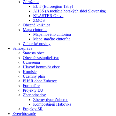
Združenia
EUT (Euroregion Tatry)
AHSS (Asociácia horských sídel Slovenska)
KLASTER Orava
ZMOS
Obecná knižnica
Mapa cintorína
Mapa nového cintorína
Mapa starého cintorína
Zuberské noviny
Samospráva
Starosta obce
Obecné zastupiteľstvo
Uznesenia
Hlavný kontrolór obce
Komisie
Územný plán
PHSR obce Zuberec
Formuláre
Projekty EU
Zber odpadov
Zberný dvor Zuberec
Kompostáreň Habovka
Projekty SR
Zverejňovanie