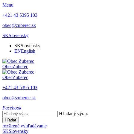
Menu
+421 43 5395 103
obec@zuberec.sk
SK
Slovensky
SK
Slovensky
EN
English
Obec
Zuberec
Obec
Zuberec
+421 43 5395 103
obec@zuberec.sk
Facebook
Hľadaný výraz
Hľadať
rozšírené vyhľadávanie
SK
Slovensky