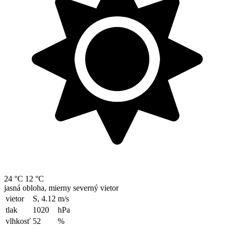
24 °C
12 °C
jasná obloha, mierny severný vietor
vietor
S, 4.12
m/s
tlak
1020
hPa
vlhkosť
52
%