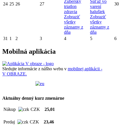
Zuberský
Súťaž vo
24
25
26
27
30
triatlon
varení
zdravia
halušiek
Zobraziť
Zobraziť
všetky
všetky
záznamy z
záznamy z
dňa
dňa
31
1
2
3
4
5
6
Mobilná aplikácia
Sledujte informácie z nášho webu v
mobilnej aplikácii -
V OBRAZE.
Aktuálny denný kurz zmenárne
Nákup
CZK
25,01
Predaj
CZK
23,46