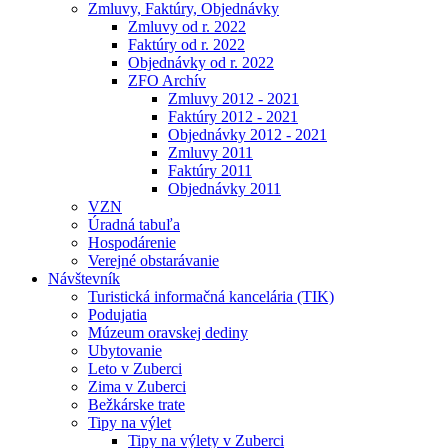
Zmluvy, Faktúry, Objednávky
Zmluvy od r. 2022
Faktúry od r. 2022
Objednávky od r. 2022
ZFO Archív
Zmluvy 2012 - 2021
Faktúry 2012 - 2021
Objednávky 2012 - 2021
Zmluvy 2011
Faktúry 2011
Objednávky 2011
VZN
Úradná tabuľa
Hospodárenie
Verejné obstarávanie
Návštevník
Turistická informačná kancelária (TIK)
Podujatia
Múzeum oravskej dediny
Ubytovanie
Leto v Zuberci
Zima v Zuberci
Bežkárske trate
Tipy na výlet
Tipy na výlety v Zuberci