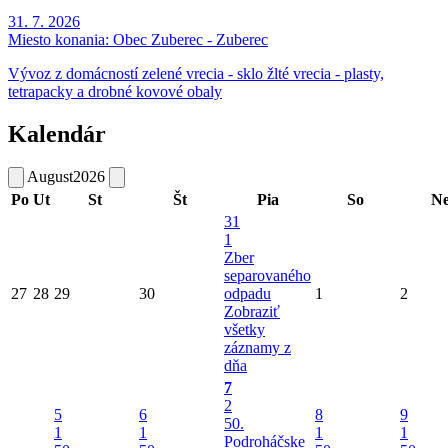
31. 7. 2026
Miesto konania:
Obec Zuberec - Zuberec
Vývoz z domácností zelené vrecia - sklo žlté vrecia - plasty,
tetrapacky a drobné kovové obaly
Kalendár
August
2026
Po
Ut
St
Št
Pia
So
N
31
1
Zber
separovaného
27
28
29
30
odpadu
1
2
Zobraziť
všetky
záznamy z
dňa
7
2
5
6
8
9
50.
1
1
1
1
Podroháčske