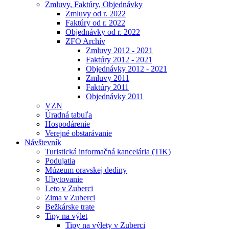
Zmluvy, Faktúry, Objednávky
Zmluvy od r. 2022
Faktúry od r. 2022
Objednávky od r. 2022
ZFO Archív
Zmluvy 2012 - 2021
Faktúry 2012 - 2021
Objednávky 2012 - 2021
Zmluvy 2011
Faktúry 2011
Objednávky 2011
VZN
Úradná tabuľa
Hospodárenie
Verejné obstarávanie
Návštevník
Turistická informačná kancelária (TIK)
Podujatia
Múzeum oravskej dediny
Ubytovanie
Leto v Zuberci
Zima v Zuberci
Bežkárske trate
Tipy na výlet
Tipy na výlety v Zuberci