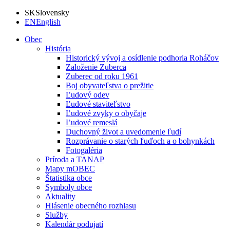
SK
Slovensky
EN
English
Obec
História
Historický vývoj a osídlenie podhoria Roháčov
Založenie Zuberca
Zuberec od roku 1961
Boj obyvateľstva o prežitie
Ľudový odev
Ľudové staviteľstvo
Ľudové zvyky o obyčaje
Ľudové remeslá
Duchovný život a uvedomenie ľudí
Rozprávanie o starých ľuďoch a o bohynkách
Fotogaléria
Príroda a TANAP
Mapy mOBEC
Štatistika obce
Symboly obce
Aktuality
Hlásenie obecného rozhlasu
Služby
Kalendár podujatí