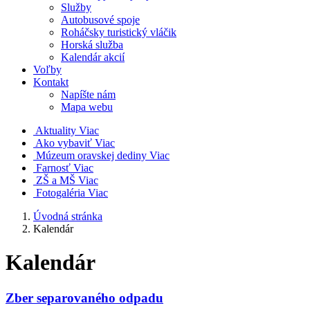
Služby
Autobusové spoje
Roháčsky turistický vláčik
Horská služba
Kalendár akcií
Voľby
Kontakt
Napíšte nám
Mapa webu
Aktuality
Viac
Ako vybaviť
Viac
Múzeum oravskej dediny
Viac
Farnosť
Viac
ZŠ a MŠ
Viac
Fotogaléria
Viac
Úvodná stránka
Kalendár
Kalendár
Zber separovaného odpadu