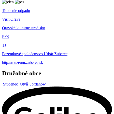
Triedenie odpadu
Visit Orava
Oravské kultúrne stredisko
PFS
TJ
Pozemkové spoločenstvo Urbár Zuberec
http://muzeum.zuberec.sk
Družobné obce
Studenec
Otyň
Jordanow