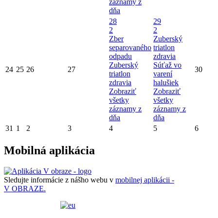
záznamy z
dňa
28
29
2
2
Zber
Zuberský
separovaného
triatlon
odpadu
zdravia
Zuberský
Súťaž vo
24
25
26
27
30
triatlon
varení
zdravia
halušiek
Zobraziť
Zobraziť
všetky
všetky
záznamy z
záznamy z
dňa
dňa
31
1
2
3
4
5
6
Mobilná aplikácia
Sledujte informácie z nášho webu v
mobilnej aplikácii -
V OBRAZE.