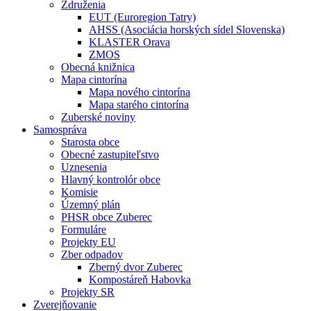
Združenia
EUT (Euroregion Tatry)
AHSS (Asociácia horských sídel Slovenska)
KLASTER Orava
ZMOS
Obecná knižnica
Mapa cintorína
Mapa nového cintorína
Mapa starého cintorína
Zuberské noviny
Samospráva
Starosta obce
Obecné zastupiteľstvo
Uznesenia
Hlavný kontrolór obce
Komisie
Územný plán
PHSR obce Zuberec
Formuláre
Projekty EU
Zber odpadov
Zberný dvor Zuberec
Kompostáreň Habovka
Projekty SR
Zverejňovanie