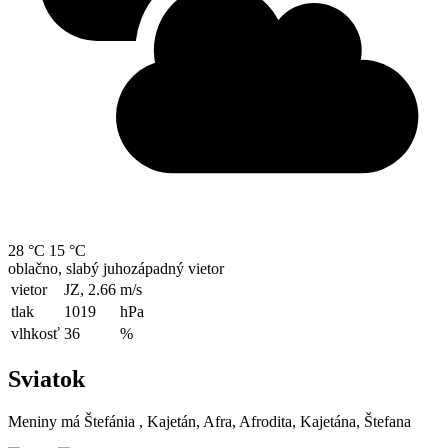
28 °C
15 °C
oblačno, slabý juhozápadný vietor
vietor
JZ, 2.66
m/s
tlak
1019
hPa
vlhkosť
36
%
Sviatok
Meniny má
Štefánia
, Kajetán, Afra, Afrodita, Kajetána, Štefana