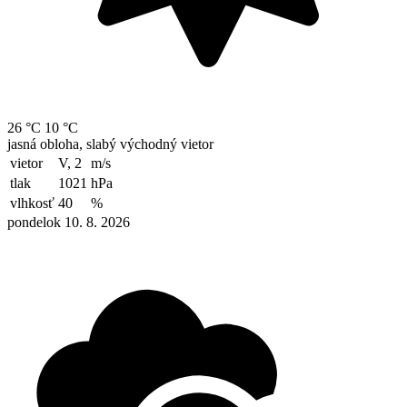
26 °C
10 °C
jasná obloha, slabý východný vietor
vietor
V, 2
m/s
tlak
1021
hPa
vlhkosť
40
%
pondelok 10. 8. 2026