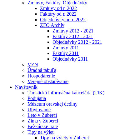
Zmluvy, Faktúry, Objednávky
Zmluvy od r. 2022
Faktúry od r. 2022
Objednávky od r. 2022
ZFO Archív
Zmluvy 2012 - 2021
Faktúry 2012 - 2021
Objednávky 2012 - 2021
Zmluvy 2011
Faktúry 2011
Objednávky 2011
VZN
Úradná tabuľa
Hospodárenie
Verejné obstarávanie
Návštevník
Turistická informačná kancelária (TIK)
Podujatia
Múzeum oravskej dediny
Ubytovanie
Leto v Zuberci
Zima v Zuberci
Bežkárske trate
Tipy na výlet
Tipy na výlety v Zuberci