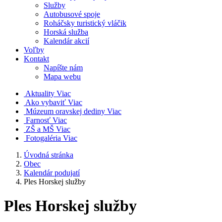
Služby
Autobusové spoje
Roháčsky turistický vláčik
Horská služba
Kalendár akcií
Voľby
Kontakt
Napíšte nám
Mapa webu
Aktuality
Viac
Ako vybaviť
Viac
Múzeum oravskej dediny
Viac
Farnosť
Viac
ZŠ a MŠ
Viac
Fotogaléria
Viac
Úvodná stránka
Obec
Kalendár podujatí
Ples Horskej služby
Ples Horskej služby