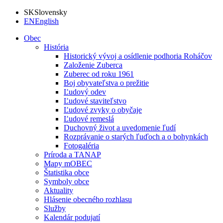
SK
Slovensky
EN
English
Obec
História
Historický vývoj a osídlenie podhoria Roháčov
Založenie Zuberca
Zuberec od roku 1961
Boj obyvateľstva o prežitie
Ľudový odev
Ľudové staviteľstvo
Ľudové zvyky o obyčaje
Ľudové remeslá
Duchovný život a uvedomenie ľudí
Rozprávanie o starých ľuďoch a o bohynkách
Fotogaléria
Príroda a TANAP
Mapy mOBEC
Štatistika obce
Symboly obce
Aktuality
Hlásenie obecného rozhlasu
Služby
Kalendár podujatí