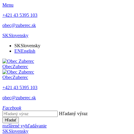
Menu
+421 43 5395 103
obec@zuberec.sk
SK
Slovensky
SK
Slovensky
EN
English
Obec
Zuberec
Obec
Zuberec
+421 43 5395 103
obec@zuberec.sk
Facebook
Hľadaný výraz
Hľadať
rozšírené vyhľadávanie
SK
Slovensky