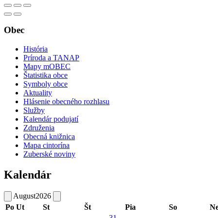
Obec
História
Príroda a TANAP
Mapy mOBEC
Štatistika obce
Symboly obce
Aktuality
Hlásenie obecného rozhlasu
Služby
Kalendár podujatí
Združenia
Obecná knižnica
Mapa cintorína
Zuberské noviny
Kalendár
August
2026
Po
Ut
St
Št
Pia
So
N
31