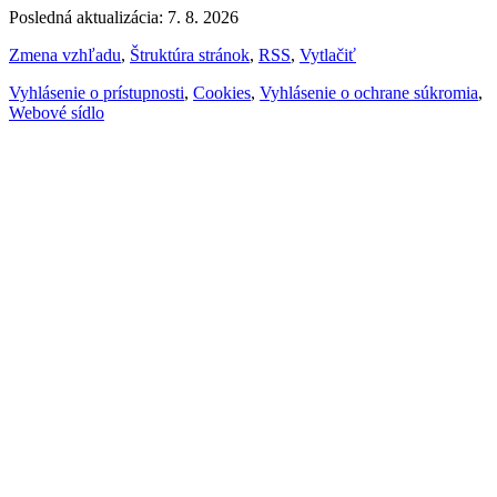
Posledná aktualizácia: 7. 8. 2026
Zmena vzhľadu
,
Štruktúra stránok
,
RSS
,
Vytlačiť
Vyhlásenie o prístupnosti
,
Cookies
,
Vyhlásenie o ochrane súkromia
,
Webové sídlo