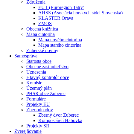
Združenia
EUT (Euroregion Tatry)
AHSS (Asociácia horských sídel Slovenska)
KLASTER Orava
ZMOS
Obecná knižnica
Mapa cintorína
Mapa nového cintorína
Mapa starého cintorína
Zuberské noviny
Samospráva
Starosta obce
Obecné zastupiteľstvo
Uznesenia
Hlavný kontrolór obce
Komisie
Územný plán
PHSR obce Zuberec
Formuláre
Projekty EU
Zber odpadov
Zberný dvor Zuberec
Kompostáreň Habovka
Projekty SR
Zverejňovanie