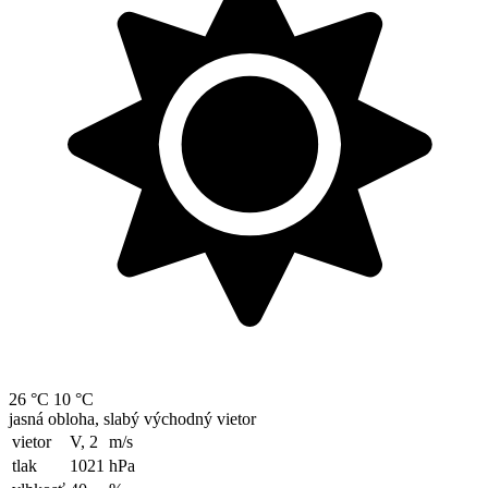
26 °C
10 °C
jasná obloha, slabý východný vietor
vietor
V, 2
m/s
tlak
1021
hPa