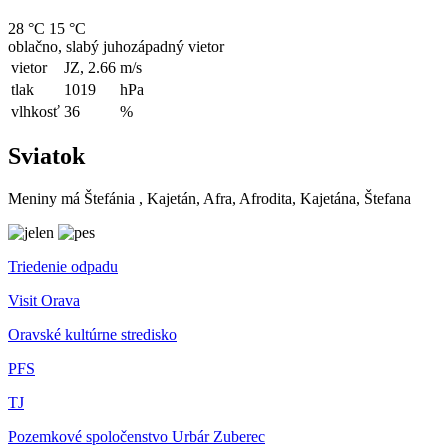
28 °C
15 °C
oblačno, slabý juhozápadný vietor
vietor
JZ, 2.66
m/s
tlak
1019
hPa
vlhkosť
36
%
Sviatok
Meniny má
Štefánia
, Kajetán, Afra, Afrodita, Kajetána, Štefana
Triedenie odpadu
Visit Orava
Oravské kultúrne stredisko
PFS
TJ
Pozemkové spoločenstvo Urbár Zuberec