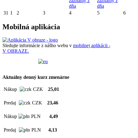
záznamy z
záznamy z
dňa
dňa
31
1
2
3
4
5
6
Mobilná aplikácia
Sledujte informácie z nášho webu v
mobilnej aplikácii -
V OBRAZE.
Aktuálny denný kurz zmenárne
Nákup
CZK
25,01
Predaj
CZK
23,46
Nákup
PLN
4,49
Predaj
PLN
4,13