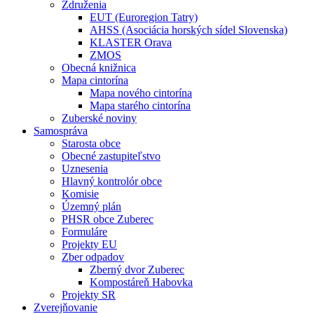
Združenia
EUT (Euroregion Tatry)
AHSS (Asociácia horských sídel Slovenska)
KLASTER Orava
ZMOS
Obecná knižnica
Mapa cintorína
Mapa nového cintorína
Mapa starého cintorína
Zuberské noviny
Samospráva
Starosta obce
Obecné zastupiteľstvo
Uznesenia
Hlavný kontrolór obce
Komisie
Územný plán
PHSR obce Zuberec
Formuláre
Projekty EU
Zber odpadov
Zberný dvor Zuberec
Kompostáreň Habovka
Projekty SR
Zverejňovanie