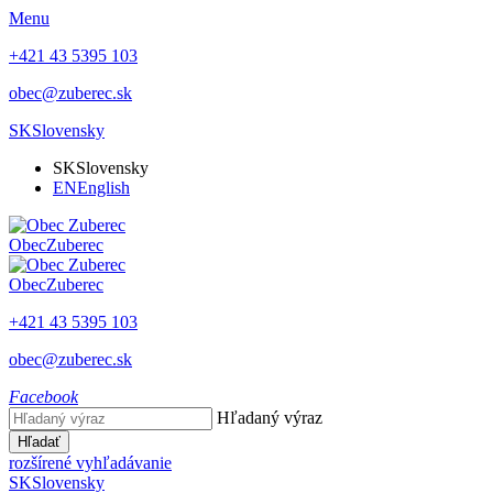
Menu
+421 43 5395 103
obec@zuberec.sk
SK
Slovensky
SK
Slovensky
EN
English
Obec
Zuberec
Obec
Zuberec
+421 43 5395 103
obec@zuberec.sk
Facebook
Hľadaný výraz
Hľadať
rozšírené vyhľadávanie
SK
Slovensky