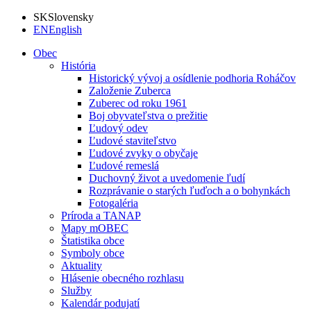
SK
Slovensky
EN
English
Obec
História
Historický vývoj a osídlenie podhoria Roháčov
Založenie Zuberca
Zuberec od roku 1961
Boj obyvateľstva o prežitie
Ľudový odev
Ľudové staviteľstvo
Ľudové zvyky o obyčaje
Ľudové remeslá
Duchovný život a uvedomenie ľudí
Rozprávanie o starých ľuďoch a o bohynkách
Fotogaléria
Príroda a TANAP
Mapy mOBEC
Štatistika obce
Symboly obce
Aktuality
Hlásenie obecného rozhlasu
Služby
Kalendár podujatí