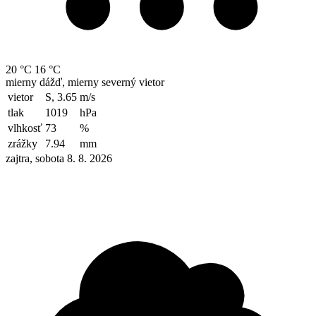
20 °C
16 °C
mierny dážď, mierny severný vietor
vietor
S, 3.65
m/s
tlak
1019
hPa
vlhkosť
73
%
zrážky
7.94
mm
zajtra, sobota 8. 8. 2026