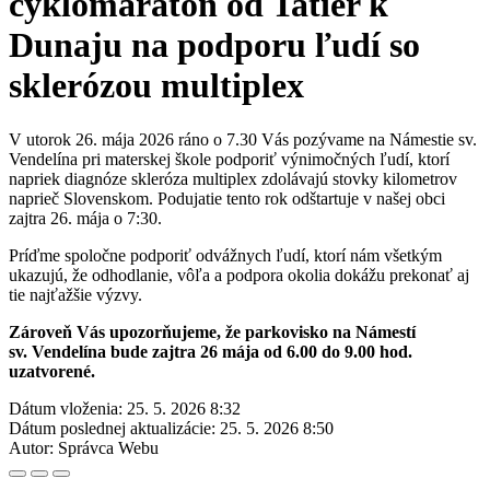
cyklomaratón od Tatier k
Dunaju na podporu ľudí so
sklerózou multiplex
V utorok 26. mája 2026 ráno o 7.30 Vás pozývame na Námestie sv.
Vendelína pri materskej škole podporiť výnimočných ľudí, ktorí
napriek diagnóze skleróza multiplex zdolávajú stovky kilometrov
naprieč Slovenskom. Podujatie tento rok odštartuje v našej obci
zajtra 26. mája o 7:30.
Príďme spoločne podporiť odvážnych ľudí, ktorí nám všetkým
ukazujú, že odhodlanie, vôľa a podpora okolia dokážu prekonať aj
tie najťažšie výzvy.
Zároveň Vás upozorňujeme, že parkovisko na Námestí
sv. Vendelína bude zajtra 26 mája od 6.00 do 9.00 hod.
uzatvorené.
Dátum vloženia:
25. 5. 2026 8:32
Dátum poslednej aktualizácie:
25. 5. 2026 8:50
Autor:
Správca Webu