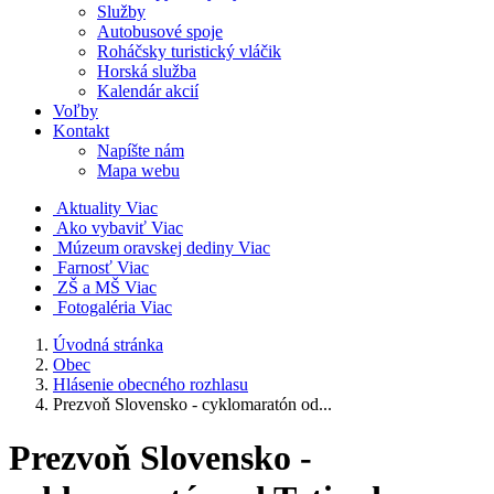
Služby
Autobusové spoje
Roháčsky turistický vláčik
Horská služba
Kalendár akcií
Voľby
Kontakt
Napíšte nám
Mapa webu
Aktuality
Viac
Ako vybaviť
Viac
Múzeum oravskej dediny
Viac
Farnosť
Viac
ZŠ a MŠ
Viac
Fotogaléria
Viac
Úvodná stránka
Obec
Hlásenie obecného rozhlasu
Prezvoň Slovensko - cyklomaratón od...
Prezvoň Slovensko -