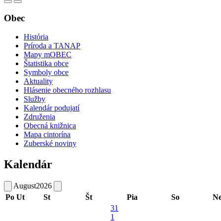
Obec
História
Príroda a TANAP
Mapy mOBEC
Štatistika obce
Symboly obce
Aktuality
Hlásenie obecného rozhlasu
Služby
Kalendár podujatí
Združenia
Obecná knižnica
Mapa cintorína
Zuberské noviny
Kalendár
August
2026
Po
Ut
St
Št
Pia
So
N
31
1