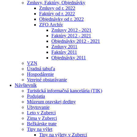
Zmluvy, Faktúry, Objednávky
Zmluvy od r. 2022
Faktúry od r. 2022
Objednávky od r. 2022
ZFO Archív
Zmluvy 2012 - 2021
Faktúry 2012 - 2021
Objednávky 2012 - 2021
Zmluvy 2011
Faktúry 2011
Objednávky 2011
VZN
Úradná tabuľa
Hospodárenie
Verejné obstarávanie
Návštevník
Turistická informačná kancelária (TIK)
Podujatia
Múzeum oravskej dediny
Ubytovanie
Leto v Zuberci
Zima v Zuberci
Bežkárske trate
Tipy na výlet
Tipy na výlety v Zuberci