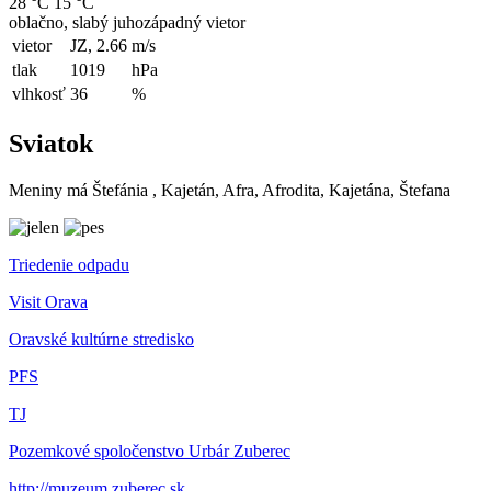
28 °C
15 °C
oblačno, slabý juhozápadný vietor
vietor
JZ, 2.66
m/s
tlak
1019
hPa
vlhkosť
36
%
Sviatok
Meniny má
Štefánia
, Kajetán, Afra, Afrodita, Kajetána, Štefana
Triedenie odpadu
Visit Orava
Oravské kultúrne stredisko
PFS
TJ
Pozemkové spoločenstvo Urbár Zuberec
http://muzeum.zuberec.sk