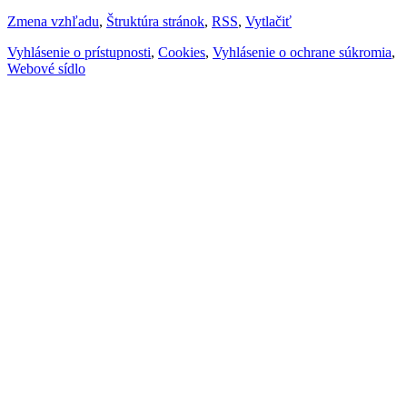
Zmena vzhľadu
,
Štruktúra stránok
,
RSS
,
Vytlačiť
Vyhlásenie o prístupnosti
,
Cookies
,
Vyhlásenie o ochrane súkromia
,
Webové sídlo