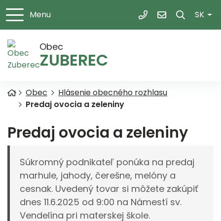
Slov
Menu
SK
+421 43 5395 103
obec@zuberec.
Obec
ZUBEREC
Úvodná stránka
Obec
Hlásenie obecného rozhlasu
Predaj ovocia a zeleniny
Predaj ovocia a zeleniny
Súkromný podnikateľ ponúka na predaj
marhule, jahody, čerešne, melóny a
cesnak. Uvedený tovar si môžete zakúpiť
dnes 11.6.2025 od 9:00 na Námestí sv.
Vendelína pri materskej škole.