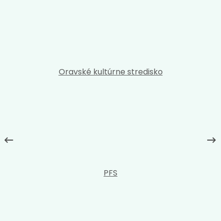
Oravské kultúrne stredisko
PFS