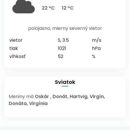
22 °C
12 °C
polojasno, mierny severný vietor
vietor
S, 3.5
m/s
tlak
1021
hPa
vlhkosť
52
%
Sviatok
Meniny má
Oskár
, Donát, Hartvig, Virgín,
Donáta, Virgínia