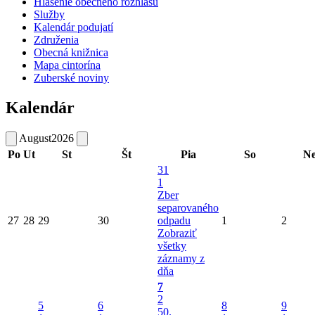
Hlásenie obecného rozhlasu
Služby
Kalendár podujatí
Združenia
Obecná knižnica
Mapa cintorína
Zuberské noviny
Kalendár
August
2026
Po
Ut
St
Št
Pia
So
N
31
1
Zber
separovaného
27
28
29
30
odpadu
1
2
Zobraziť
všetky
záznamy z
dňa
7
2
5
6
8
9
50.