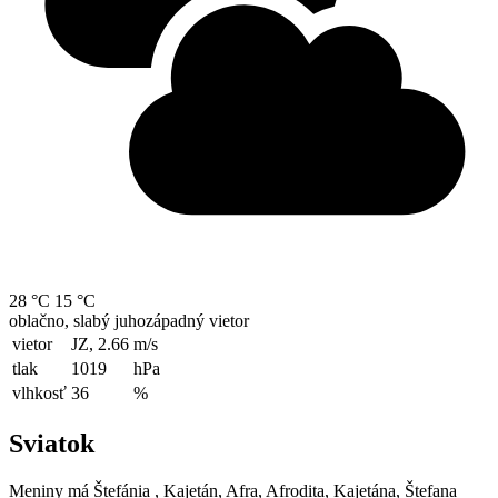
28 °C
15 °C
oblačno, slabý juhozápadný vietor
vietor
JZ, 2.66
m/s
tlak
1019
hPa
vlhkosť
36
%
Sviatok
Meniny má
Štefánia
, Kajetán, Afra, Afrodita, Kajetána, Štefana