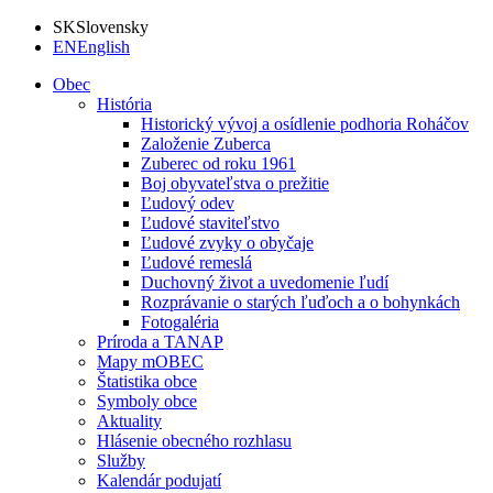
SK
Slovensky
EN
English
Obec
História
Historický vývoj a osídlenie podhoria Roháčov
Založenie Zuberca
Zuberec od roku 1961
Boj obyvateľstva o prežitie
Ľudový odev
Ľudové staviteľstvo
Ľudové zvyky o obyčaje
Ľudové remeslá
Duchovný život a uvedomenie ľudí
Rozprávanie o starých ľuďoch a o bohynkách
Fotogaléria
Príroda a TANAP
Mapy mOBEC
Štatistika obce
Symboly obce
Aktuality
Hlásenie obecného rozhlasu
Služby
Kalendár podujatí