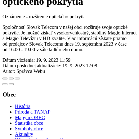
optického pokrytia
Oznámenie - rozšírenie optického pokrytia
Spoločnosť Slovak Telecom v našej obci rozširuje svoje optické
pokrytie. Je možné získať vysokorýchlostný, stabilný Magio Internet
a Magio Televíziu v HD kvalite. Viac informácií získate priamo
od predajcov Slovak Telecomu dnes 19. septembra 2023 v čase
od 16:00 - 19:00 v sále kultúrneho domu.
Dátum vloženia:
19. 9. 2023 11:59
Dátum poslednej aktualizácie:
19. 9. 2023 12:08
Autor:
Správca Webu
Obec
História
Príroda a TANAP
Mapy mOBEC
Štatistika obce
Symboly obce
Aktuality