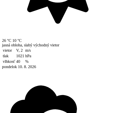
26 °C
10 °C
jasná obloha, slabý východný vietor
vietor
V, 2
m/s
tlak
1021
hPa
vlhkosť
40
%
pondelok 10. 8. 2026