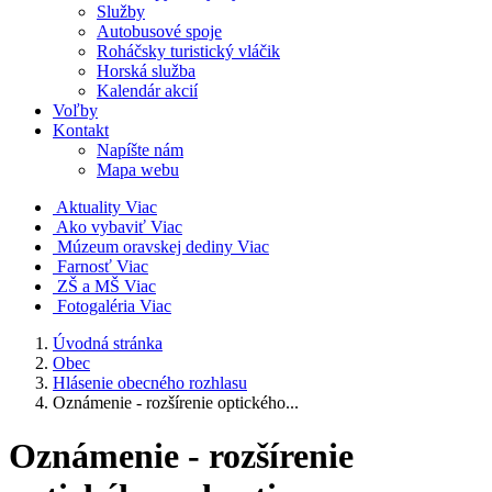
Služby
Autobusové spoje
Roháčsky turistický vláčik
Horská služba
Kalendár akcií
Voľby
Kontakt
Napíšte nám
Mapa webu
Aktuality
Viac
Ako vybaviť
Viac
Múzeum oravskej dediny
Viac
Farnosť
Viac
ZŠ a MŠ
Viac
Fotogaléria
Viac
Úvodná stránka
Obec
Hlásenie obecného rozhlasu
Oznámenie - rozšírenie optického...
Oznámenie - rozšírenie