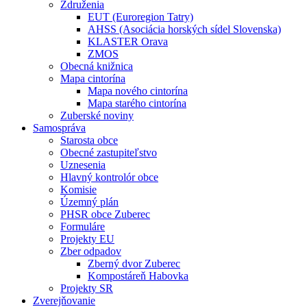
Združenia
EUT (Euroregion Tatry)
AHSS (Asociácia horských sídel Slovenska)
KLASTER Orava
ZMOS
Obecná knižnica
Mapa cintorína
Mapa nového cintorína
Mapa starého cintorína
Zuberské noviny
Samospráva
Starosta obce
Obecné zastupiteľstvo
Uznesenia
Hlavný kontrolór obce
Komisie
Územný plán
PHSR obce Zuberec
Formuláre
Projekty EU
Zber odpadov
Zberný dvor Zuberec
Kompostáreň Habovka
Projekty SR
Zverejňovanie