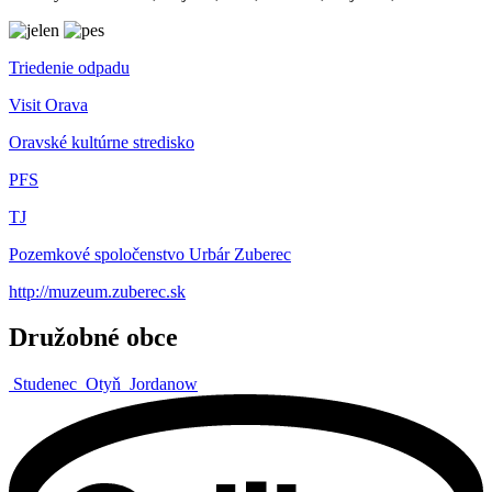
Triedenie odpadu
Visit Orava
Oravské kultúrne stredisko
PFS
TJ
Pozemkové spoločenstvo Urbár Zuberec
http://muzeum.zuberec.sk
Družobné obce
Studenec
Otyň
Jordanow