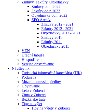
Zmluvy, Faktúry, Objednávky
Zmluvy od r. 2022
Faktúry od r. 2022
Objednávky od r. 2022
ZFO Archív
Zmluvy 2012 - 2021
Faktúry 2012 - 2021
Objednávky 2012 - 2021
Zmluvy 2011
Faktúry 2011
Objednávky 2011
VZN
Úradná tabuľa
Hospodárenie
Verejné obstarávanie
Návštevník
Turistická informačná kancelária (TIK)
Podujatia
Múzeum oravskej dediny
Ubytovanie
Leto v Zuberci
Zima v Zuberci
Bežkárske trate
Tipy na výlet
Tipy na výlety v Zuberci