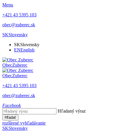
Menu
+421 43 5395 103
obec@zuberec.sk
SK
Slovensky
SK
Slovensky
EN
English
Obec
Zuberec
Obec
Zuberec
+421 43 5395 103
obec@zuberec.sk
Facebook
Hľadaný výraz
Hľadať
rozšírené vyhľadávanie
SK
Slovensky