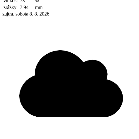
vlhkosť
73
%
zrážky
7.94
mm
zajtra, sobota 8. 8. 2026