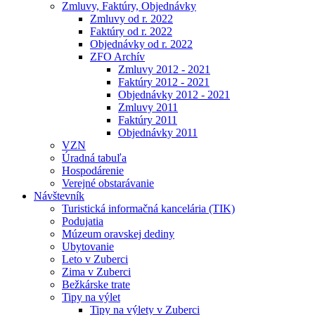
Zmluvy, Faktúry, Objednávky
Zmluvy od r. 2022
Faktúry od r. 2022
Objednávky od r. 2022
ZFO Archív
Zmluvy 2012 - 2021
Faktúry 2012 - 2021
Objednávky 2012 - 2021
Zmluvy 2011
Faktúry 2011
Objednávky 2011
VZN
Úradná tabuľa
Hospodárenie
Verejné obstarávanie
Návštevník
Turistická informačná kancelária (TIK)
Podujatia
Múzeum oravskej dediny
Ubytovanie
Leto v Zuberci
Zima v Zuberci
Bežkárske trate
Tipy na výlet
Tipy na výlety v Zuberci