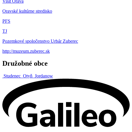
Visit Orava
Oravské kultúrne stredisko
PFS
TJ
Pozemkové spoločenstvo Urbár Zuberec
http://muzeum.zuberec.sk
Družobné obce
Studenec
Otyň
Jordanow