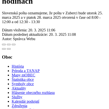
hodinách
Slovenská pošta oznamujeme, že pošta v Zuberci bude utorok 25.
marca 2025 a v piatok 28. marca 2025 otvorená v čase od 8:00 -
12:00 a od 12:30 - 13:30
Dátum vloženia:
20. 3. 2025 11:06
Dátum poslednej aktualizácie:
20. 3. 2025 11:08
Autor:
Správca Webu
Obec
História
Príroda a TANAP
Mapy mOBEC
Štatistika obce
Symboly obce
Aktuality
Hlásenie obecného rozhlasu
Služby
Kalendár podujatí
Združenia