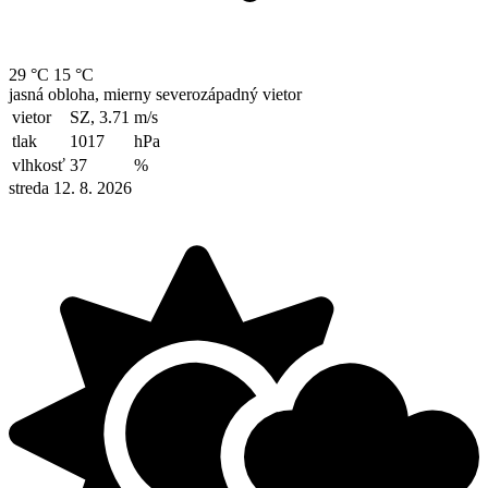
29 °C
15 °C
jasná obloha, mierny severozápadný vietor
vietor
SZ, 3.71
m/s
tlak
1017
hPa
vlhkosť
37
%
streda 12. 8. 2026