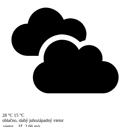
28 °C
15 °C
oblačno, slabý juhozápadný vietor
vietor
JZ, 2.66
m/s