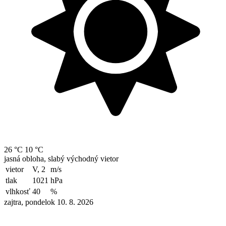
26 °C
10 °C
jasná obloha, slabý východný vietor
vietor
V, 2
m/s
tlak
1021
hPa
vlhkosť
40
%
zajtra, pondelok 10. 8. 2026