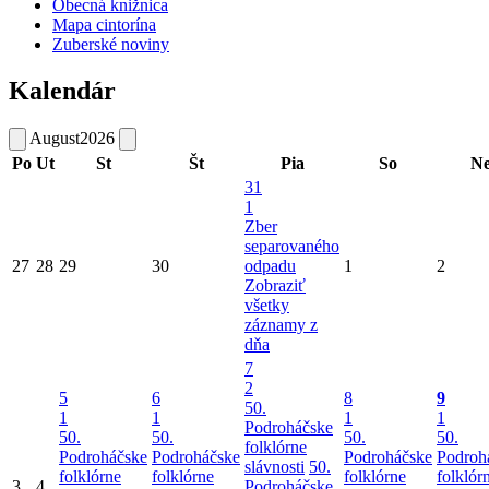
Obecná knižnica
Mapa cintorína
Zuberské noviny
Kalendár
August
2026
Po
Ut
St
Št
Pia
So
N
31
1
Zber
separovaného
27
28
29
30
odpadu
1
2
Zobraziť
všetky
záznamy z
dňa
7
2
5
6
8
9
50.
1
1
1
1
Podroháčske
50.
50.
50.
50.
folklórne
Podroháčske
Podroháčske
Podroháčske
Podroh
slávnosti
50.
folklórne
folklórne
folklórne
folklór
3
4
Podroháčske