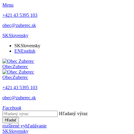
Menu
+421 43 5395 103
obec@zuberec.sk
SK
Slovensky
SK
Slovensky
EN
English
Obec
Zuberec
Obec
Zuberec
+421 43 5395 103
obec@zuberec.sk
Facebook
Hľadaný výraz
Hľadať
rozšírené vyhľadávanie
SK
Slovensky