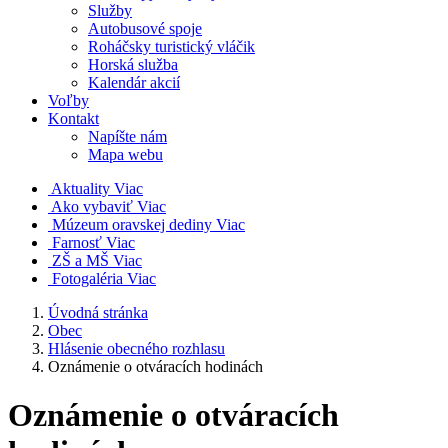
Služby
Autobusové spoje
Roháčsky turistický vláčik
Horská služba
Kalendár akcií
Voľby
Kontakt
Napíšte nám
Mapa webu
Aktuality
Viac
Ako vybaviť
Viac
Múzeum oravskej dediny
Viac
Farnosť
Viac
ZŠ a MŠ
Viac
Fotogaléria
Viac
Úvodná stránka
Obec
Hlásenie obecného rozhlasu
Oznámenie o otváracích hodinách
Oznámenie o otváracích