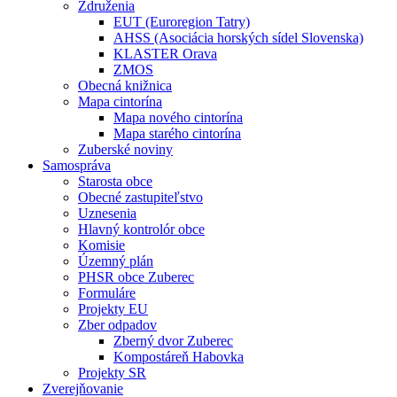
Združenia
EUT (Euroregion Tatry)
AHSS (Asociácia horských sídel Slovenska)
KLASTER Orava
ZMOS
Obecná knižnica
Mapa cintorína
Mapa nového cintorína
Mapa starého cintorína
Zuberské noviny
Samospráva
Starosta obce
Obecné zastupiteľstvo
Uznesenia
Hlavný kontrolór obce
Komisie
Územný plán
PHSR obce Zuberec
Formuláre
Projekty EU
Zber odpadov
Zberný dvor Zuberec
Kompostáreň Habovka
Projekty SR
Zverejňovanie