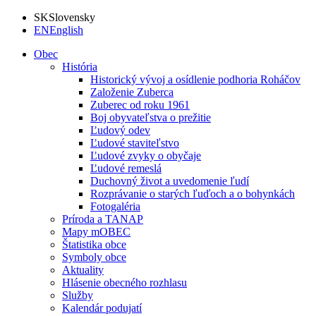
SK
Slovensky
EN
English
Obec
História
Historický vývoj a osídlenie podhoria Roháčov
Založenie Zuberca
Zuberec od roku 1961
Boj obyvateľstva o prežitie
Ľudový odev
Ľudové staviteľstvo
Ľudové zvyky o obyčaje
Ľudové remeslá
Duchovný život a uvedomenie ľudí
Rozprávanie o starých ľuďoch a o bohynkách
Fotogaléria
Príroda a TANAP
Mapy mOBEC
Štatistika obce
Symboly obce
Aktuality
Hlásenie obecného rozhlasu
Služby
Kalendár podujatí