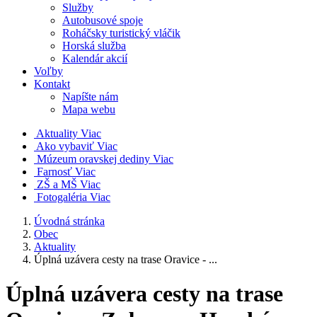
Služby
Autobusové spoje
Roháčsky turistický vláčik
Horská služba
Kalendár akcií
Voľby
Kontakt
Napíšte nám
Mapa webu
Aktuality
Viac
Ako vybaviť
Viac
Múzeum oravskej dediny
Viac
Farnosť
Viac
ZŠ a MŠ
Viac
Fotogaléria
Viac
Úvodná stránka
Obec
Aktuality
Úplná uzávera cesty na trase Oravice - ...
Úplná uzávera cesty na trase