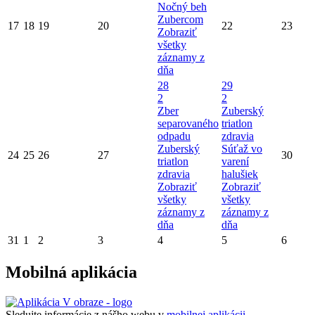
Nočný beh
Zubercom
17
18
19
20
22
23
Zobraziť
všetky
záznamy z
dňa
28
29
2
2
Zber
Zuberský
separovaného
triatlon
odpadu
zdravia
Zuberský
Súťaž vo
24
25
26
27
30
triatlon
varení
zdravia
halušiek
Zobraziť
Zobraziť
všetky
všetky
záznamy z
záznamy z
dňa
dňa
31
1
2
3
4
5
6
Mobilná aplikácia
Sledujte informácie z nášho webu v
mobilnej aplikácii -