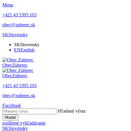
Menu
+421 43 5395 103
obec@zuberec.sk
SK
Slovensky
SK
Slovensky
EN
English
Obec
Zuberec
Obec
Zuberec
+421 43 5395 103
obec@zuberec.sk
Facebook
Hľadaný výraz
Hľadať
rozšírené vyhľadávanie
SK
Slovensky