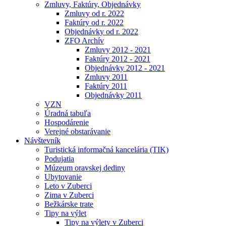
Zmluvy, Faktúry, Objednávky
Zmluvy od r. 2022
Faktúry od r. 2022
Objednávky od r. 2022
ZFO Archív
Zmluvy 2012 - 2021
Faktúry 2012 - 2021
Objednávky 2012 - 2021
Zmluvy 2011
Faktúry 2011
Objednávky 2011
VZN
Úradná tabuľa
Hospodárenie
Verejné obstarávanie
Návštevník
Turistická informačná kancelária (TIK)
Podujatia
Múzeum oravskej dediny
Ubytovanie
Leto v Zuberci
Zima v Zuberci
Bežkárske trate
Tipy na výlet
Tipy na výlety v Zuberci