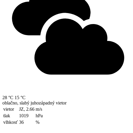
28 °C
15 °C
oblačno, slabý juhozápadný vietor
vietor
JZ, 2.66
m/s
tlak
1019
hPa
vlhkosť
36
%