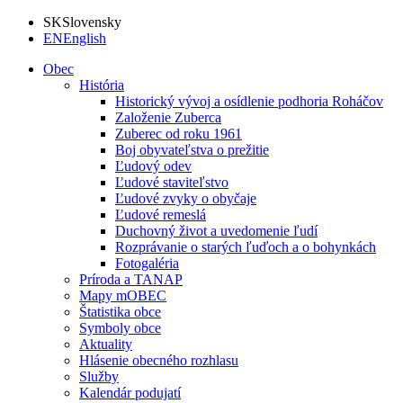
SK
Slovensky
EN
English
Obec
História
Historický vývoj a osídlenie podhoria Roháčov
Založenie Zuberca
Zuberec od roku 1961
Boj obyvateľstva o prežitie
Ľudový odev
Ľudové staviteľstvo
Ľudové zvyky o obyčaje
Ľudové remeslá
Duchovný život a uvedomenie ľudí
Rozprávanie o starých ľuďoch a o bohynkách
Fotogaléria
Príroda a TANAP
Mapy mOBEC
Štatistika obce
Symboly obce
Aktuality
Hlásenie obecného rozhlasu
Služby
Kalendár podujatí