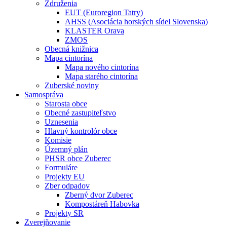
Združenia
EUT (Euroregion Tatry)
AHSS (Asociácia horských sídel Slovenska)
KLASTER Orava
ZMOS
Obecná knižnica
Mapa cintorína
Mapa nového cintorína
Mapa starého cintorína
Zuberské noviny
Samospráva
Starosta obce
Obecné zastupiteľstvo
Uznesenia
Hlavný kontrolór obce
Komisie
Územný plán
PHSR obce Zuberec
Formuláre
Projekty EU
Zber odpadov
Zberný dvor Zuberec
Kompostáreň Habovka
Projekty SR
Zverejňovanie