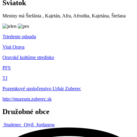
Sviatok
Meniny má
Štefánia
, Kajetán, Afra, Afrodita, Kajetána, Štefana
Triedenie odpadu
Visit Orava
Oravské kultúrne stredisko
PFS
TJ
Pozemkové spoločenstvo Urbár Zuberec
http://muzeum.zuberec.sk
Družobné obce
Studenec
Otyň
Jordanow