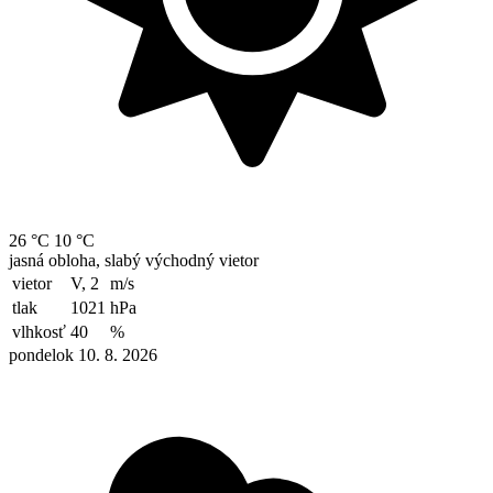
26 °C
10 °C
jasná obloha, slabý východný vietor
vietor
V, 2
m/s
tlak
1021
hPa
vlhkosť
40
%
pondelok 10. 8. 2026