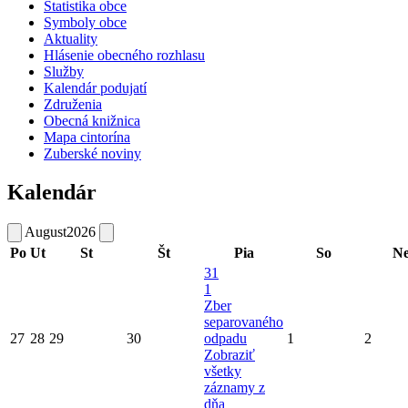
Štatistika obce
Symboly obce
Aktuality
Hlásenie obecného rozhlasu
Služby
Kalendár podujatí
Združenia
Obecná knižnica
Mapa cintorína
Zuberské noviny
Kalendár
August
2026
Po
Ut
St
Št
Pia
So
N
31
1
Zber
separovaného
27
28
29
30
odpadu
1
2
Zobraziť
všetky
záznamy z
dňa