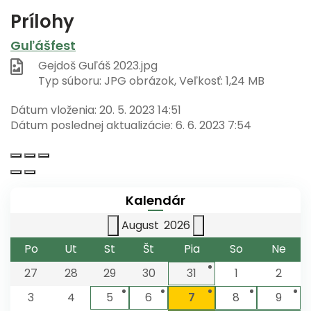
Prílohy
Guľášfest
Gejdoš Guľáš 2023.jpg
Typ súboru: JPG obrázok, Veľkosť: 1,24 MB
Dátum vloženia:
20. 5. 2023 14:51
Dátum poslednej aktualizácie:
6. 6. 2023 7:54
Kalendár
August
2026
Po
Ut
St
Št
Pia
So
Ne
27
28
29
30
31
1
2
3
4
5
6
7
8
9