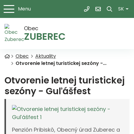
Slov
Menu
SK
+421 43 5395 103
obec@zuberec.
Obec
ZUBEREC
Úvodná stránka
Obec
Aktuality
Otvorenie letnej turistickej sezóny -...
Otvorenie letnej turistickej
sezóny - Guľášfest
Penzión Pribiskô, Obecný úrad Zuberec a