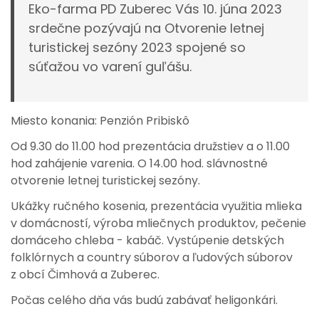
Eko-farma PD Zuberec Vás 10. júna 2023
srdečne pozývajú na Otvorenie letnej
turistickej sezóny 2023 spojené so
súťažou vo varení guľášu.
Miesto konania: Penzión Pribiskô
Od 9.30 do 11.00 hod prezentácia družstiev a o 11.00
hod zahájenie varenia. O 14.00 hod. slávnostné
otvorenie letnej turistickej sezóny.
Ukážky ručného kosenia, prezentácia využitia mlieka
v domácností, výroba mliečnych produktov, pečenie
domáceho chleba - kabáč. Vystúpenie detských
folklórnych a country súborov a ľudových súborov
z obcí Čimhová a Zuberec.
Počas celého dňa vás budú zabávať heligonkári.