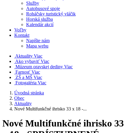
Služby
Autobusové spoje
Roháčsky turistický vláčik
Horská služba
Kalendár akcií
Voľby
Kontakt
Napíšte nám
Mapa webu
Aktuality
Viac
Ako vybaviť
Viac
Múzeum oravskej dediny
Viac
Farnosť
Viac
ZŠ a MŠ
Viac
Fotogaléria
Viac
Úvodná stránka
Obec
Aktuality
Nové Multifunkčné ihrisko 33 x 18 -...
Nové Multifunkčné ihrisko 33