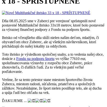
x 18 - SPRÍSTUPNENÉ
Dňa 08.05.2025 sme v Zuberci pre verejnosť sprístupnili nové
postavené Multifunkčné ihrisko 33x18 metrov, ktoré bolo postavené
za výraznej finančnej podpory z Fondu na podporu športu.
Ihrisko od včerajšieho dňa slúži nielen našim deťom, mladým, či
obyvateľom obce Zuberec, ale aj všetkým návštevníkom, ktorí
prichádzajú do našej lokality za oddychom.
Toto ihrisko je výsledkom spoločnej snahy, a to vedenia našej obce,
dotácie z
Fondu na podporu športu
vo výške 77610 eur,
spolufinancovania výstavby z rozpočtu obce Zuberec, práce
zhotoviteľa, či ďalších ľudí. Za to všetkým patrí veľké
poďakovanie.
Veríme, že sa tento priestor stane miestom športového života
Zuberca, miestom radosti, súťaženia, priateľstva a spoločných
zážitkov. Nezabúdajme, že šport nielen posilňuje telo, ale aj ducha
a spája ľudí bez ohľadu na vek.
ĎAKUJEME ...