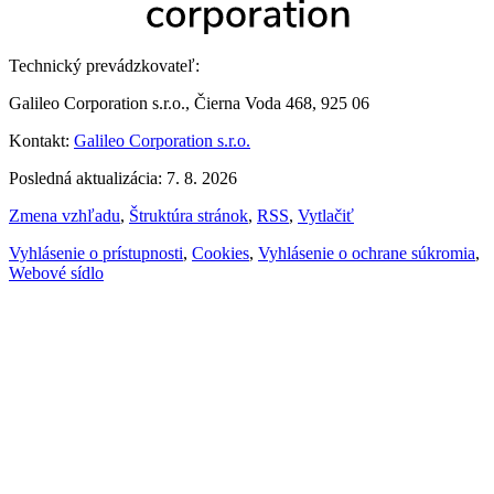
Technický prevádzkovateľ:
Galileo Corporation s.r.o., Čierna Voda 468, 925 06
Kontakt:
Galileo Corporation s.r.o.
Posledná aktualizácia: 7. 8. 2026
Zmena vzhľadu
,
Štruktúra stránok
,
RSS
,
Vytlačiť
Vyhlásenie o prístupnosti
,
Cookies
,
Vyhlásenie o ochrane súkromia
,
Webové sídlo