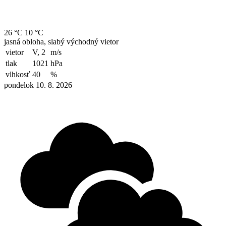
26 °C
10 °C
jasná obloha, slabý východný vietor
vietor
V, 2
m/s
tlak
1021
hPa
vlhkosť
40
%
pondelok 10. 8. 2026