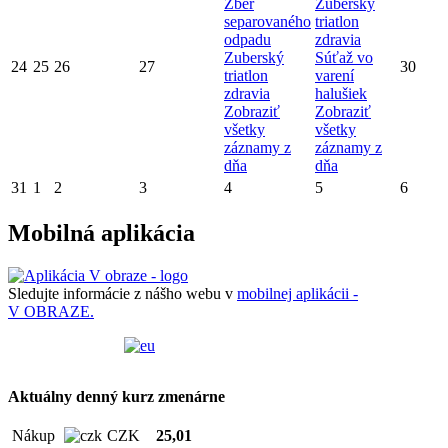
Zber
Zuberský
separovaného
triatlon
odpadu
zdravia
Zuberský
Súťaž vo
24
25
26
27
30
triatlon
varení
zdravia
halušiek
Zobraziť
Zobraziť
všetky
všetky
záznamy z
záznamy z
dňa
dňa
31
1
2
3
4
5
6
Mobilná aplikácia
Sledujte informácie z nášho webu v
mobilnej aplikácii -
V OBRAZE.
Aktuálny denný kurz zmenárne
Nákup
CZK
25,01