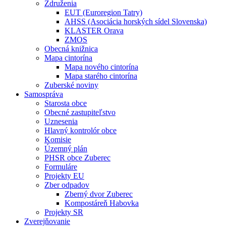
Združenia
EUT (Euroregion Tatry)
AHSS (Asociácia horských sídel Slovenska)
KLASTER Orava
ZMOS
Obecná knižnica
Mapa cintorína
Mapa nového cintorína
Mapa starého cintorína
Zuberské noviny
Samospráva
Starosta obce
Obecné zastupiteľstvo
Uznesenia
Hlavný kontrolór obce
Komisie
Územný plán
PHSR obce Zuberec
Formuláre
Projekty EU
Zber odpadov
Zberný dvor Zuberec
Kompostáreň Habovka
Projekty SR
Zverejňovanie