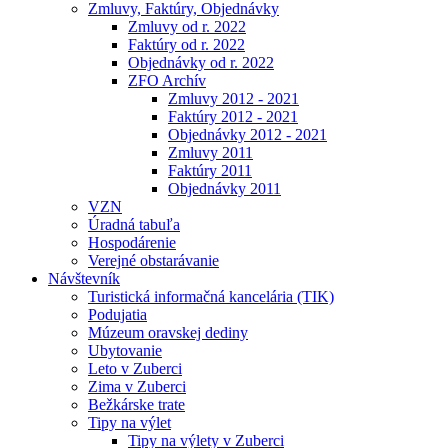
Zmluvy, Faktúry, Objednávky
Zmluvy od r. 2022
Faktúry od r. 2022
Objednávky od r. 2022
ZFO Archív
Zmluvy 2012 - 2021
Faktúry 2012 - 2021
Objednávky 2012 - 2021
Zmluvy 2011
Faktúry 2011
Objednávky 2011
VZN
Úradná tabuľa
Hospodárenie
Verejné obstarávanie
Návštevník
Turistická informačná kancelária (TIK)
Podujatia
Múzeum oravskej dediny
Ubytovanie
Leto v Zuberci
Zima v Zuberci
Bežkárske trate
Tipy na výlet
Tipy na výlety v Zuberci