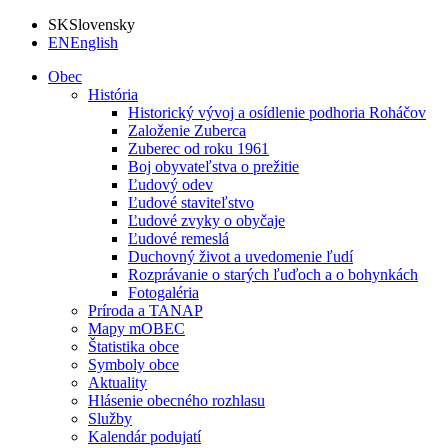
SK
Slovensky
EN
English
Obec
História
Historický vývoj a osídlenie podhoria Roháčov
Založenie Zuberca
Zuberec od roku 1961
Boj obyvateľstva o prežitie
Ľudový odev
Ľudové staviteľstvo
Ľudové zvyky o obyčaje
Ľudové remeslá
Duchovný život a uvedomenie ľudí
Rozprávanie o starých ľuďoch a o bohynkách
Fotogaléria
Príroda a TANAP
Mapy mOBEC
Štatistika obce
Symboly obce
Aktuality
Hlásenie obecného rozhlasu
Služby
Kalendár podujatí