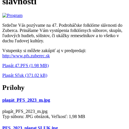
slávnosti
Srdečne Vás pozývame na 47. Podroháčske folklórne slávnosti do
Zuberca. Prinášame Vám vystúpenia folklórnych súborov, skupín,
ľudových hudieb, sólistov, či ukážky remeselníkov a to všetko v
duchu ľudovej kultúry.
Vstupenky si môžete zakúpiť aj v predpredaji:
http://www.pfs.zuberec.sk
Plagát 47.PFS (1.98 MB)
Plagát Sľuk (371.02 kB)
Prílohy
plagát_PFS_2023_m.jpg
plagát_PFS_2023_m.jpg
Typ súboru: JPG obrázok, Veľkosť: 1,98 MB
PFS_2023_plagat SLUK.jpg