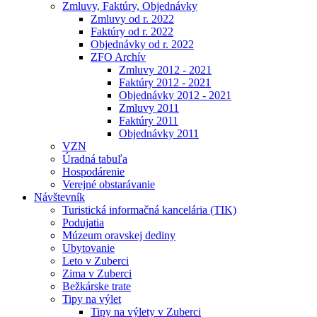
Zmluvy, Faktúry, Objednávky
Zmluvy od r. 2022
Faktúry od r. 2022
Objednávky od r. 2022
ZFO Archív
Zmluvy 2012 - 2021
Faktúry 2012 - 2021
Objednávky 2012 - 2021
Zmluvy 2011
Faktúry 2011
Objednávky 2011
VZN
Úradná tabuľa
Hospodárenie
Verejné obstarávanie
Návštevník
Turistická informačná kancelária (TIK)
Podujatia
Múzeum oravskej dediny
Ubytovanie
Leto v Zuberci
Zima v Zuberci
Bežkárske trate
Tipy na výlet
Tipy na výlety v Zuberci