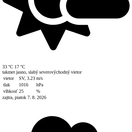
33 °C
17 °C
takmer jasno, slabý severovýchodný vietor
vietor
SV, 3.23
m/s
tlak
1016
hPa
vlhkosť
25
%
zajtra, piatok 7. 8. 2026