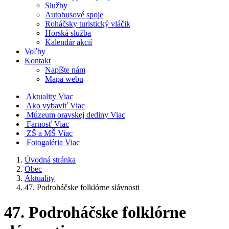
Služby
Autobusové spoje
Roháčsky turistický vláčik
Horská služba
Kalendár akcií
Voľby
Kontakt
Napíšte nám
Mapa webu
Aktuality
Viac
Ako vybaviť
Viac
Múzeum oravskej dediny
Viac
Farnosť
Viac
ZŠ a MŠ
Viac
Fotogaléria
Viac
Úvodná stránka
Obec
Aktuality
47. Podroháčske folklórne slávnosti
47. Podroháčske folklórne