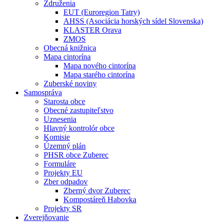
Združenia
EUT (Euroregion Tatry)
AHSS (Asociácia horských sídel Slovenska)
KLASTER Orava
ZMOS
Obecná knižnica
Mapa cintorína
Mapa nového cintorína
Mapa starého cintorína
Zuberské noviny
Samospráva
Starosta obce
Obecné zastupiteľstvo
Uznesenia
Hlavný kontrolór obce
Komisie
Územný plán
PHSR obce Zuberec
Formuláre
Projekty EU
Zber odpadov
Zberný dvor Zuberec
Kompostáreň Habovka
Projekty SR
Zverejňovanie