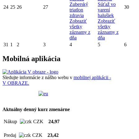
Zuberský
Súťaž vo
24
25
26
27
30
triatlon
varení
zdravia
halušiek
Zobraziť
Zobraziť
všetky
všetky
záznamy z
záznamy z
dňa
dňa
31
1
2
3
4
5
6
Mobilná aplikácia
Sledujte informácie z nášho webu v
mobilnej aplikácii -
V OBRAZE.
Aktuálny denný kurz zmenárne
Nákup
CZK
24,97
Predaj
CZK
23,42