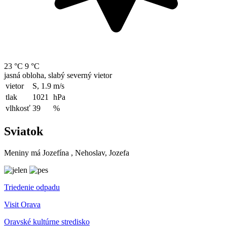
23 °C
9 °C
jasná obloha, slabý severný vietor
vietor
S, 1.9
m/s
tlak
1021
hPa
vlhkosť
39
%
Sviatok
Meniny má
Jozefína
, Nehoslav, Jozefa
Triedenie odpadu
Visit Orava
Oravské kultúrne stredisko