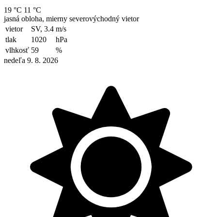
19 °C
11 °C
jasná obloha, mierny severovýchodný vietor
vietor
SV, 3.4
m/s
tlak
1020
hPa
vlhkosť
59
%
nedeľa 9. 8. 2026