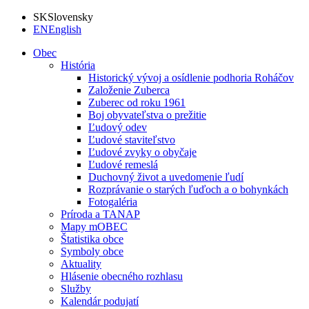
SK
Slovensky
EN
English
Obec
História
Historický vývoj a osídlenie podhoria Roháčov
Založenie Zuberca
Zuberec od roku 1961
Boj obyvateľstva o prežitie
Ľudový odev
Ľudové staviteľstvo
Ľudové zvyky o obyčaje
Ľudové remeslá
Duchovný život a uvedomenie ľudí
Rozprávanie o starých ľuďoch a o bohynkách
Fotogaléria
Príroda a TANAP
Mapy mOBEC
Štatistika obce
Symboly obce
Aktuality
Hlásenie obecného rozhlasu
Služby
Kalendár podujatí