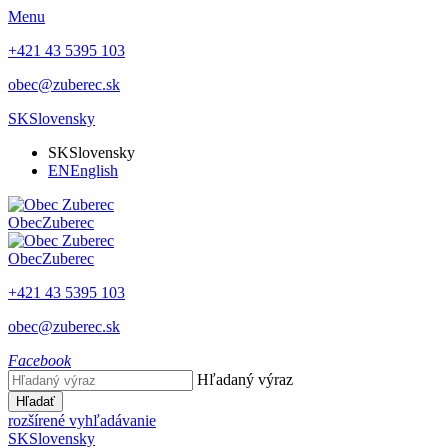
Menu
+421 43 5395 103
obec@zuberec.sk
SK
Slovensky
SK
Slovensky
EN
English
Obec
Zuberec
Obec
Zuberec
+421 43 5395 103
obec@zuberec.sk
Facebook
Hľadaný výraz
Hľadať
rozšírené vyhľadávanie
SK
Slovensky