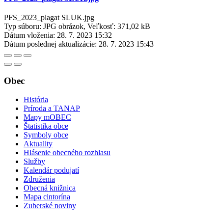
PFS_2023_plagat SLUK.jpg
Typ súboru: JPG obrázok, Veľkosť: 371,02 kB
Dátum vloženia:
28. 7. 2023 15:32
Dátum poslednej aktualizácie:
28. 7. 2023 15:43
Obec
História
Príroda a TANAP
Mapy mOBEC
Štatistika obce
Symboly obce
Aktuality
Hlásenie obecného rozhlasu
Služby
Kalendár podujatí
Združenia
Obecná knižnica
Mapa cintorína
Zuberské noviny