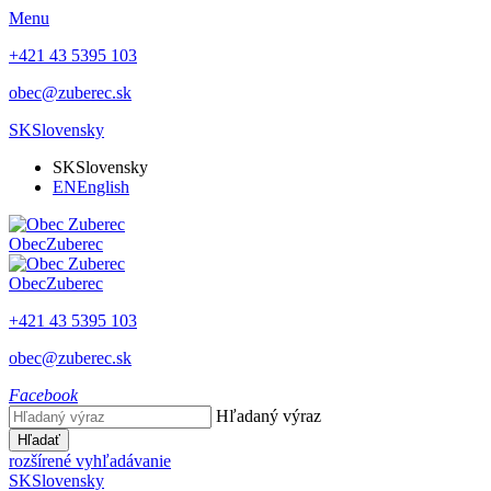
Menu
+421 43 5395 103
obec@zuberec.sk
SK
Slovensky
SK
Slovensky
EN
English
Obec
Zuberec
Obec
Zuberec
+421 43 5395 103
obec@zuberec.sk
Facebook
Hľadaný výraz
Hľadať
rozšírené vyhľadávanie
SK
Slovensky