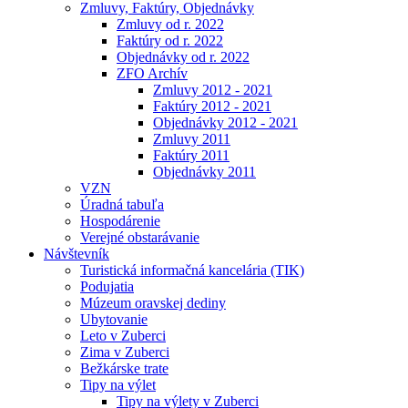
Zmluvy, Faktúry, Objednávky
Zmluvy od r. 2022
Faktúry od r. 2022
Objednávky od r. 2022
ZFO Archív
Zmluvy 2012 - 2021
Faktúry 2012 - 2021
Objednávky 2012 - 2021
Zmluvy 2011
Faktúry 2011
Objednávky 2011
VZN
Úradná tabuľa
Hospodárenie
Verejné obstarávanie
Návštevník
Turistická informačná kancelária (TIK)
Podujatia
Múzeum oravskej dediny
Ubytovanie
Leto v Zuberci
Zima v Zuberci
Bežkárske trate
Tipy na výlet
Tipy na výlety v Zuberci