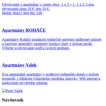
Ubytovanie v apartmáne v centre obce, 1 x 3 + 1, 1 x 2. Cena
ubytovania zima 18 €, leto 16 €.
Mobil: 00421 904 962 100
Apartmány ROHÁČE
Apartmány Roháče ponúkajú jedinečné spojenie nádhernej prírody
a čarovnej atmosféry modernej horskej chaty v tichom areáli.
Vyberte si ubytovanie podľa svojich predstáv.
Apartmány Valek
Dva samostatné apartmány v podkroví rodinného domu v tichom
prostredí, v blízkosti lyžiarskeho strediska Janovky. Wifi internet a
parkovanie pri objekte zdarma.
Návštevník