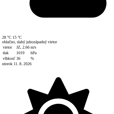
28 °C
15 °C
oblačno, slabý juhozápadný vietor
vietor
JZ, 2.66
m/s
tlak
1019
hPa
vlhkosť
36
%
utorok 11. 8. 2026