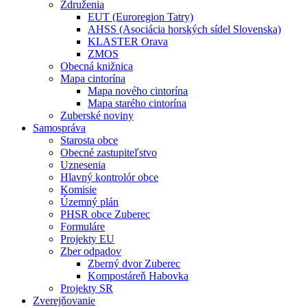
Združenia
EUT (Euroregion Tatry)
AHSS (Asociácia horských sídel Slovenska)
KLASTER Orava
ZMOS
Obecná knižnica
Mapa cintorína
Mapa nového cintorína
Mapa starého cintorína
Zuberské noviny
Samospráva
Starosta obce
Obecné zastupiteľstvo
Uznesenia
Hlavný kontrolór obce
Komisie
Územný plán
PHSR obce Zuberec
Formuláre
Projekty EU
Zber odpadov
Zberný dvor Zuberec
Kompostáreň Habovka
Projekty SR
Zverejňovanie