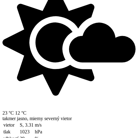
23 °C
12 °C
takmer jasno, mierny severný vietor
vietor
S, 3.31
m/s
tlak
1023
hPa