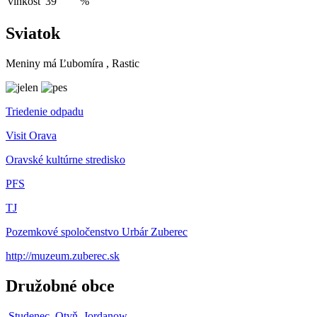
vlhkosť
39
%
Sviatok
Meniny má
Ľubomíra
, Rastic
Triedenie odpadu
Visit Orava
Oravské kultúrne stredisko
PFS
TJ
Pozemkové spoločenstvo Urbár Zuberec
http://muzeum.zuberec.sk
Družobné obce
Studenec
Otyň
Jordanow