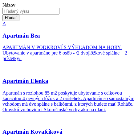
Názov
Hľadať
A
Apartmán Bea
APARTMÁN V PODKROVÍ S VÝHĽADOM NA HORY.
Ubytovanie v apartmáne pre 6 osôb - /2 dvojlôžkové splálne + 2
prístelky/.
Apartmán Elenka
Apartmán s rozlohou 85 m2 poskytuje ubytovanie s celkovou
kapacitou 4 pevných lôžok a 2 prísteliek. Apartmán so samostatným
vchodom má dve spálne s balkónmi, z ktorých budete mať Roháče,
Oravskú vrchovinu i Skorušinské vrchy ako na dlani.
Apartmán Kovalčíková