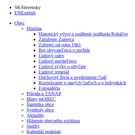
SK
Slovensky
EN
English
Obec
História
Historický vývoj a osídlenie podhoria Roháčov
Založenie Zuberca
Zuberec od roku 1961
Boj obyvateľstva o prežitie
Ľudový odev
Ľudové staviteľstvo
Ľudové zvyky o obyčaje
Ľudové remeslá
Duchovný život a uvedomenie ľudí
Rozprávanie o starých ľuďoch a o bohynkách
Fotogaléria
Príroda a TANAP
Mapy mOBEC
Štatistika obce
Symboly obce
Aktuality
Hlásenie obecného rozhlasu
Služby
Kalendár podujatí