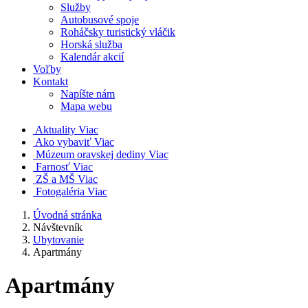
Služby
Autobusové spoje
Roháčsky turistický vláčik
Horská služba
Kalendár akcií
Voľby
Kontakt
Napíšte nám
Mapa webu
Aktuality
Viac
Ako vybaviť
Viac
Múzeum oravskej dediny
Viac
Farnosť
Viac
ZŠ a MŠ
Viac
Fotogaléria
Viac
Úvodná stránka
Návštevník
Ubytovanie
Apartmány
Apartmány