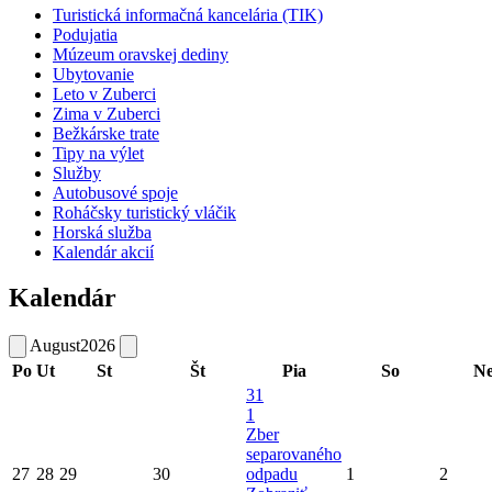
Turistická informačná kancelária (TIK)
Podujatia
Múzeum oravskej dediny
Ubytovanie
Leto v Zuberci
Zima v Zuberci
Bežkárske trate
Tipy na výlet
Služby
Autobusové spoje
Roháčsky turistický vláčik
Horská služba
Kalendár akcií
Kalendár
August
2026
Po
Ut
St
Št
Pia
So
N
31
1
Zber
separovaného
27
28
29
30
odpadu
1
2