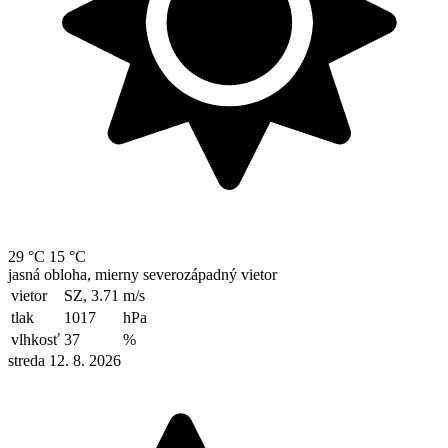
29 °C
15 °C
jasná obloha, mierny severozápadný vietor
vietor
SZ, 3.71
m/s
tlak
1017
hPa
vlhkosť
37
%
streda 12. 8. 2026