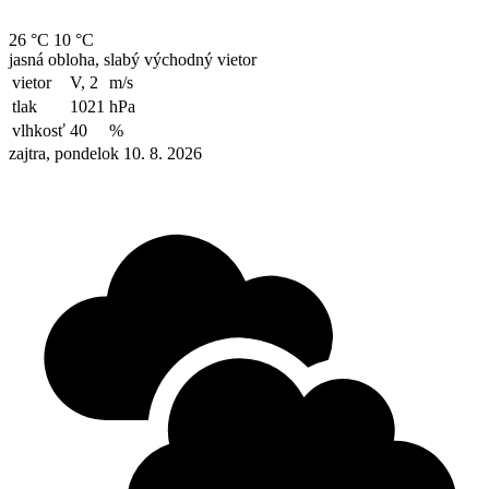
26 °C
10 °C
jasná obloha, slabý východný vietor
vietor
V, 2
m/s
tlak
1021
hPa
vlhkosť
40
%
zajtra, pondelok 10. 8. 2026